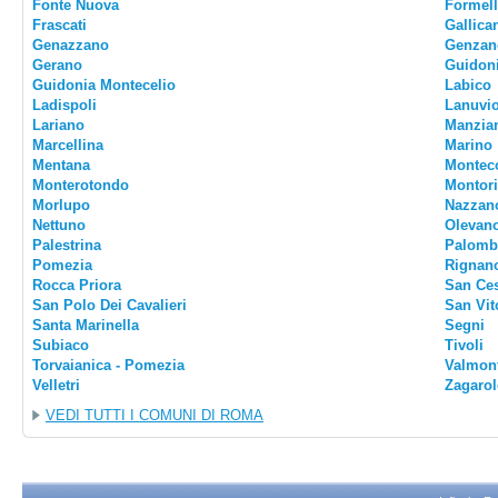
Fonte Nuova
Formel
Frascati
Gallica
Genazzano
Genzan
Gerano
Guidon
Guidonia Montecelio
Labico
Ladispoli
Lanuvi
Lariano
Manzia
Marcellina
Marino
Mentana
Montec
Monterotondo
Montor
Morlupo
Nazzan
Nettuno
Olevan
Palestrina
Palomb
Pomezia
Rignan
Rocca Priora
San Ce
San Polo Dei Cavalieri
San Vi
Santa Marinella
Segni
Subiaco
Tivoli
Torvaianica - Pomezia
Valmon
Velletri
Zagarol
VEDI TUTTI I COMUNI DI ROMA