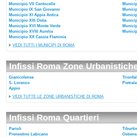
Municipio VII Centocelle
Municipi
Municipio IX San Giovanni
Municip
Municipio XI Appia Antica
Municip
Municipio XIII Ostia
Municip
Municipio XVI Monte Verde
Municip
Municipio XVIII Aurelia
Municip
Municipio XX Cassia Flaminia
VEDI TUTTI I MUNICIPI DI ROMA
Infissi Roma Zone Urbanistich
Gianicolense
Trionfal
S. Lorenzo
Pietrala
Appio
VEDI TUTTE LE ZONE URBANISTICHE DI ROMA
Infissi Roma Quartieri
Parioli
Tiburti
Prenestino Labicano
Ostiens