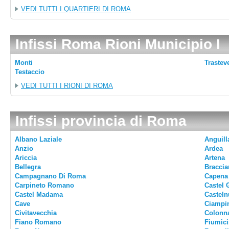
VEDI TUTTI I QUARTIERI DI ROMA
Infissi Roma Rioni Municipio I
Monti
Trastev
Testaccio
VEDI TUTTI I RIONI DI ROMA
Infissi provincia di Roma
Albano Laziale
Anguill
Anzio
Ardea
Ariccia
Artena
Bellegra
Braccia
Campagnano Di Roma
Capena
Carpineto Romano
Castel 
Castel Madama
Casteln
Cave
Ciampi
Civitavecchia
Colonn
Fiano Romano
Fiumic