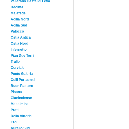
Vallerano Castel di Leva
Decima
Malafede
Acilia Nord
Acilia Sud
Palocco
Ostia Antica
Ostia Nord
Infernetto
Pian Due Torri
Trullo
Corviale
Ponte Galeria
Colli Portuensi
Buon Pastore
Pisana
Gianicolense
Massimina
Prati
Della Vittoria
Eroi
Aurelio Sud